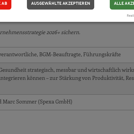
E AB
AUSGEWÄHLTE AKZEPTIEREN
ALLE AKZ
 ist die Basis unternehmerischer Stärke.
Reali
n Maßnahmen und gesunder Führung den Unterschied mach
ernehmensstrategie 2026+ sichern.
verantwortliche, BGM-Beauftragte, Führungskräfte
 Gesundheit strategisch, messbar und wirtschaftlich wirk
egrieren können – zur Stärkung von Produktivität, Res
d Marc Sommer (Spexa GmbH)