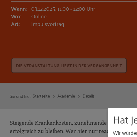
Wann:
03.12.2025, 11:00 - 12:00 Uhr
Wo:
Online
Art:
Impulsvortrag
DIE VERANSTALTUNG LIEGT IN DER VERGANGENHEIT
Startseite
Akademie
Details
Sie sind hier:
Hat j
Steigende Krankenkosten, zunehmende Fehlzeiten, üb
erfolgreich zu bleiben. Wer hier nur reagiert, verlier
Wir würde