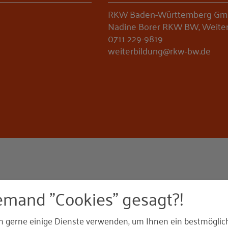
RKW Baden-Württemberg G
Nadine Borer RKW BW, Weiter
0711 229-9819
weiterbildung@rkw-bw.de
emand "Cookies" gesagt?!
erlastete Teams – und der stetige Druck, wirtschaftlich
t.
n gerne einige Dienste verwenden, um Ihnen ein bestmöglic