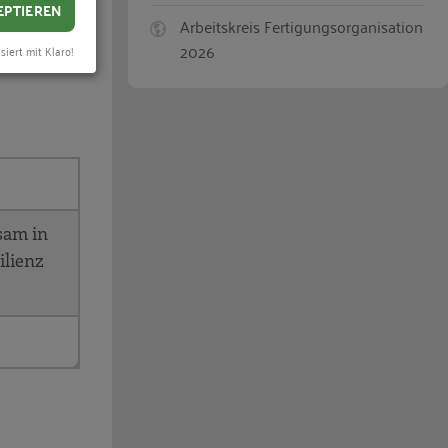
EPTIEREN
Arbeitskreis Fertigungsorganisation
2026
siert mit Klaro!
en.
sam in
ilienz