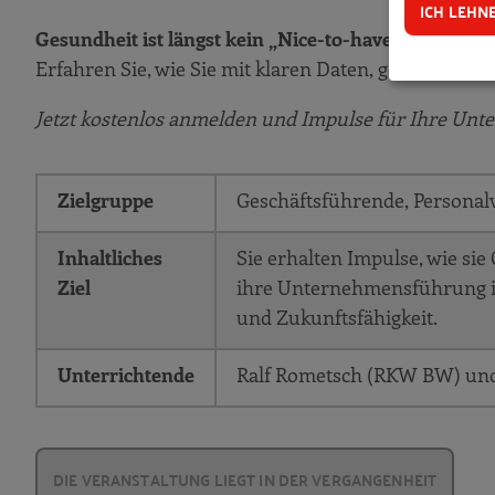
ICH LEHN
Gesundheit ist längst kein „Nice-to-have“ mehr – sie
Erfahren Sie, wie Sie mit klaren Daten, gezielte
Jetzt kostenlos anmelden und Impulse für Ihre Unt
Zielgruppe
Geschäftsführende, Personal
Inhaltliches
Sie erhalten Impulse, wie sie
Ziel
ihre Unternehmensführung int
und Zukunftsfähigkeit.
Unterrichtende
Ralf Rometsch (RKW BW) un
DIE VERANSTALTUNG LIEGT IN DER VERGANGENHEIT