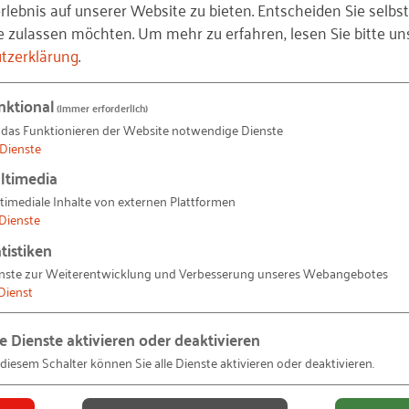
lebnis auf unserer Website zu bieten. Entscheiden Sie selbst
dern
ein strategischer Hebel für Produktivität und
e zulassen möchten.
Um mehr zu erfahren, lesen Sie bitte un
tzerklärung
.
Unternehmensleitung oder Budgetverantwortliche*r
nktional
(immer erforderlich)
in Ihre Unternehmensstrategie integrieren. Auch gesetz
 das Funktionieren der Website notwendige Dienste
hischer Belastung (GB Psyche) bieten dabei mehr als n
Dienste
spunkt für eine resiliente, leistungsfähige Organisation.
ltimedia
timediale Inhalte von externen Plattformen
Dienste
en Sie:
tistiken
nste zur Weiterentwicklung und Verbesserung unseres Webangebotes
th Index (BHI®)
Gesundheits- und Leistungsfähigkeit si
Dienst
 Innovationskraft Ihrer Organisation stärken
le Dienste aktivieren oder deaktivieren
 diesem Schalter können Sie alle Dienste aktivieren oder deaktivieren.
deln
helfen, Produktivität langfristig zu sichern
f Ihr Betriebsergebnis auswirken