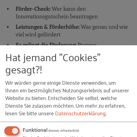
Förder-Check:
Wer kann den
Innovationsgutschein beantragen
Leistungen & Förderhöhe:
Was genau und wie
viel wird gefördert
So gelingt die Förderung:
Prozess,
Hat jemand "Cookies"
Auswahl/Prüfung und worauf Sie unbedingt
achten sollten
gesagt?!
Ziel ist, dass Sie über unser Mitgliedernetzwerk
Wir würden gerne einige Dienste verwenden, um
Start-ups mit unterschiedlichen Themenfeldern
Ihnen ein bestmögliches Nutzungserlebnis auf unserer
kennenlernen und daraus konkrete
Website zu bieten. Entscheiden Sie selbst, welche
Kooperationsansätze ableiten – eingeordnet im
Dienste Sie zulassen möchten.
Um mehr zu erfahren,
Landesprogramm
„Mittelstand trifft Start-ups“
.
lesen Sie bitte unsere
Datenschutzerklärung
.
Funktional
(immer erforderlich)