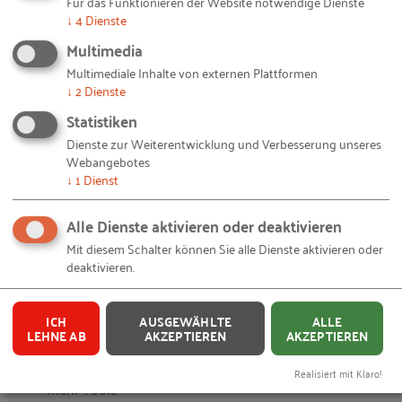
Für das Funktionieren der Website notwendige Dienste
↓
4
Dienste
Unterrichtende
Ralf Rometsch und Gernod
Multimedia
Kraft vom RKW BW
Multimediale Inhalte von externen Plattformen
↓
2
Dienste
Statistiken
DIE VERANSTALTUNG LIEGT IN DER VERGANGENHEIT
Dienste zur Weiterentwicklung und Verbesserung unseres
Webangebotes
↓
1
Dienst
Empfehlungen für Sie
Alle Dienste aktivieren oder deaktivieren
Mit diesem Schalter können Sie alle Dienste aktivieren oder
deaktivieren.
Passend dazu
Führungskolleg 2026 | Leitlinien für Ihre persönliche
ICH
AUSGEWÄHLTE
ALLE
Führungspraxis
LEHNE AB
AKZEPTIEREN
AKZEPTIEREN
Impulsvortrag: „Führung braucht Klarheit – nicht noch
Realisiert mit Klaro!
mehr Tools"