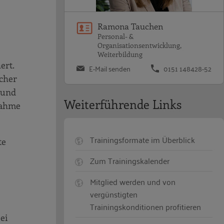
Ramona Tauchen
Personal- &
Organisationsentwicklung,
Weiterbildung
ert.
E-Mail senden
0151 148428-52
cher
 und
Weiterführende Links
nahme
Trainingsformate im Überblick
te
Zum Trainingskalender
Mitglied werden und von
vergünstigten
Trainingskonditionen profitieren
ei