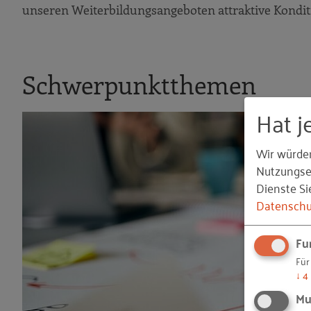
unseren Weiterbildungsangeboten attraktive Kondi
Schwerpunktthemen
Hat j
Wir würde
Nutzungser
Dienste Si
Datenschu
Fu
Für
↓
4
Mu