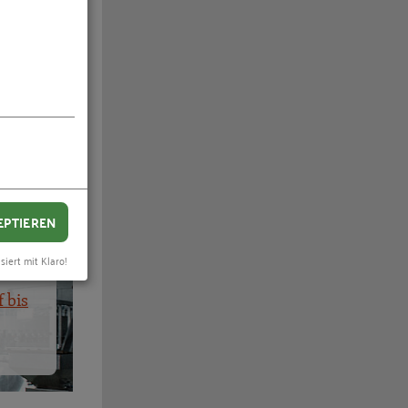
lung
EPTIEREN
siert mit Klaro!
 bis