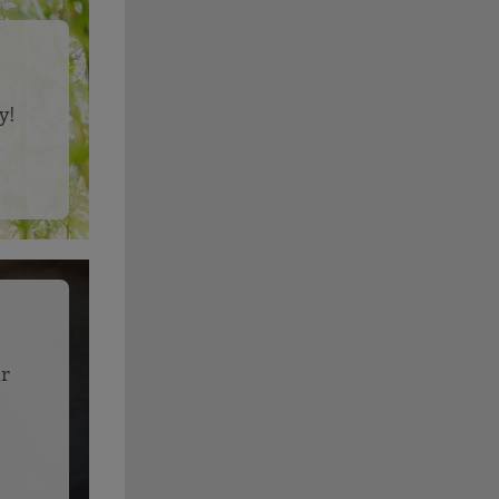
y!
ür