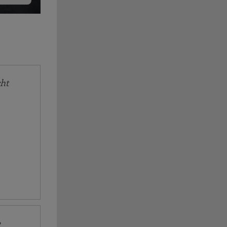
cht
e