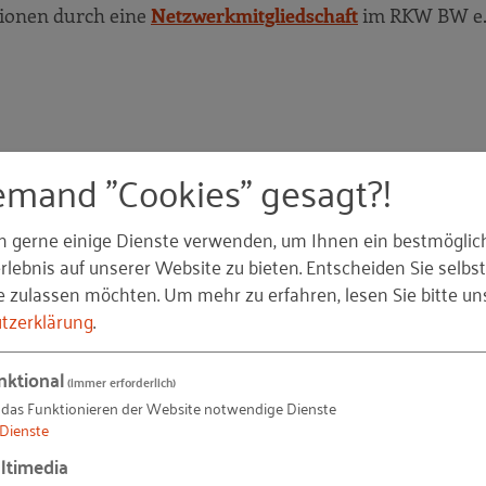
tionen durch eine
Netzwerkmitgliedschaft
im RKW BW e.
emand "Cookies" gesagt?!
Führung und
n gerne einige Dienste verwenden, um Ihnen ein bestmöglic
lebnis auf unserer Website zu bieten. Entscheiden Sie selbst
Organisationsentwicklung
e zulassen möchten.
Um mehr zu erfahren, lesen Sie bitte un
tzerklärung
.
Sowohl als Nachwuchsführungskraft als auch als
gestandenes Mitglied der Geschäftsführung finde
nktional
(immer erforderlich)
Führungs- und Methoden-Trainings zur gezielte
 das Funktionieren der Website notwendige Dienste
Kompetenzentwicklung.
Dienste
ltimedia
Trainings im Bereich "Führung und Manage