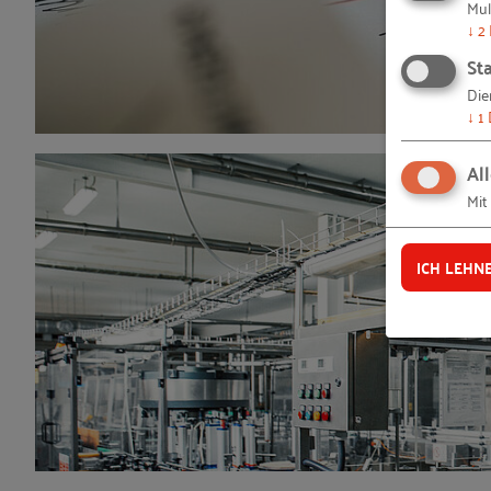
Mul
↓
2
Sta
Die
↓
1
Al
Mit
ICH LEHN