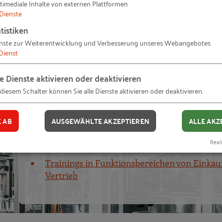
timediale Inhalte von externen Plattformen
Trainings im Bereich "Organsiationsentwick
Dienste
& New Work"
tistiken
nste zur Weiterentwicklung und Verbesserung unseres Webangebotes
Dienst
le Dienste aktivieren oder deaktivieren
 diesem Schalter können Sie alle Dienste aktivieren oder deaktivieren.
Operations
Die ganze Wertschöpfungskette im Blick!
E AB
AUSGEWÄHLTE AKZEPTIEREN
ALLE AKZ
Reali
Trainings im Bereich "Lean Management"
Trainings in Funktionsbereichen von Einkauf
Vertrieb