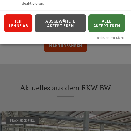
deaktivieren.
ICH
AUSGEWÄHLTE
ALLE
LEHNE AB
AKZEPTIEREN
AKZEPTIEREN
Unternehmensnachfolge
Realisiert mit Klaro!
MEHR ERFAHREN
Aktuelles aus dem RKW BW
PRAXISBEISPIEL