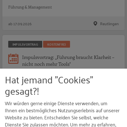
Führung & Management
ab 17.09.2026
Reutlingen
IMPULSVORTRAG
KOSTENFREI
Impulsvortrag: „Führung braucht Klarheit –
nicht noch mehr Tools"
Hat jemand "Cookies"
Führung & Management
gesagt?!
22.09.2026
Online
Wir würden gerne einige Dienste verwenden, um
Ihnen ein bestmögliches Nutzungserlebnis auf unserer
Website zu bieten. Entscheiden Sie selbst, welche
ONLINE-TRAINING
HALBTAGSKURS
Dienste Sie zulassen möchten.
Um mehr zu erfahren,