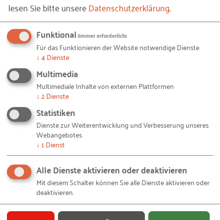
Grenzen setzen - auch mal Nein sagen, ohne
lesen Sie bitte unsere
Datenschutzerklärung
.
Schuldgefühle zu haben
Funktional
(immer erforderlich)
Führung & Management
Für das Funktionieren der Website notwendige Dienste
↓
4
Dienste
23.09.2026
Online
Multimedia
Multimediale Inhalte von externen Plattformen
↓
2
Dienste
ARBEITSKREIS
Statistiken
Dienste zur Weiterentwicklung und Verbesserung unseres
RKW Arbeitskreis Kaufmännische Leiter/-
Webangebotes
innen 2026
↓
1
Dienst
Führung & Management
Alle Dienste aktivieren oder deaktivieren
Mit diesem Schalter können Sie alle Dienste aktivieren oder
deaktivieren.
ab 24.09.2026
Stuttgart