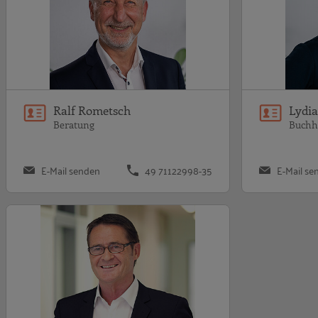
Ralf Rometsch
Lydi
Beratung
Buchh
E-Mail senden
49 71122998-35
E-Mail se