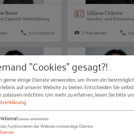
ne Borer
Ljiljana Cirkovic
ss Expertin Weiterbildung
Kunden- und Prozessm
nden
0711 22998-19
E-Mail senden
07
emand "Cookies" gesagt?!
n gerne einige Dienste verwenden, um Ihnen ein bestmöglic
lebnis auf unserer Website zu bieten. Entscheiden Sie selbst
e zulassen möchten.
Um mehr zu erfahren, lesen Sie bitte un
tzerklärung
.
ra Maria Göhring
Sandra Ivanovic
nktional
(immer erforderlich)
ementassistenz
Kunden- und Prozessm
 das Funktionieren der Website notwendige Dienste
Dienste
nden
0711 22998-16
E-Mail senden
071