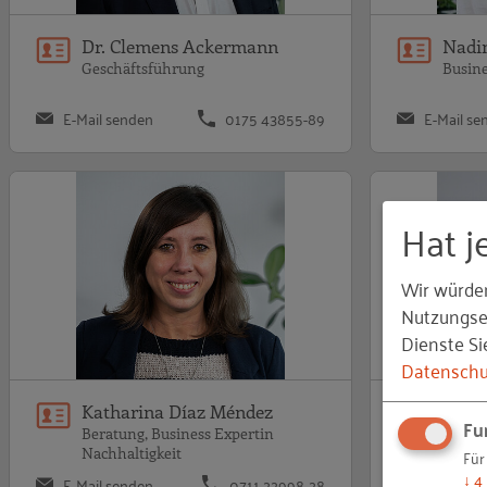
Dr. Clemens Ackermann
Nadi
Geschäftsführung
Busine
E-Mail senden
0175 43855-89
E-Mail se
Hat j
Wir würde
Nutzungser
Dienste Si
Datenschu
Katharina Díaz Méndez
Tama
Fu
Beratung, Business Expertin
Manag
Nachhaltigkeit
Für
↓
4
E-Mail senden
0711 22998-28
E-Mail se