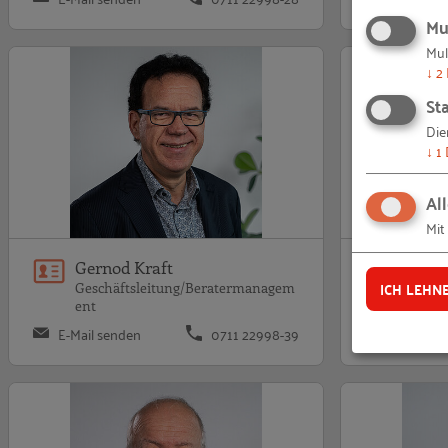
Mu
Mul
↓
2
Sta
Die
↓
1
Al
Mit
Gernod Kraft
Altid
ICH LEHN
Geschäftsleitung/Beratermanagem
Marke
ent
E-Mail senden
0711 22998-39
E-Mail se