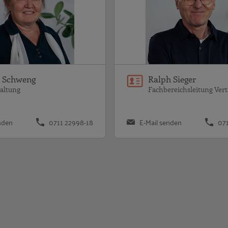
a Schweng
Ralph Sieger
altung
Fachbereichsleitung Vert
nden
0711 22998-18
E-Mail senden
07