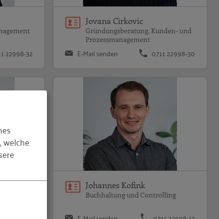
Jovana Cirkovic
anagement
Gründungsberatung, Kunden- und
Prozessmanagement
11 22998-32
E-Mail senden
0711 22998-30
hes
, welche
sere
Johannes Kofink
anagement
Buchhaltung und Controlling
1 22998-40
E-Mail senden
0711 22998-17