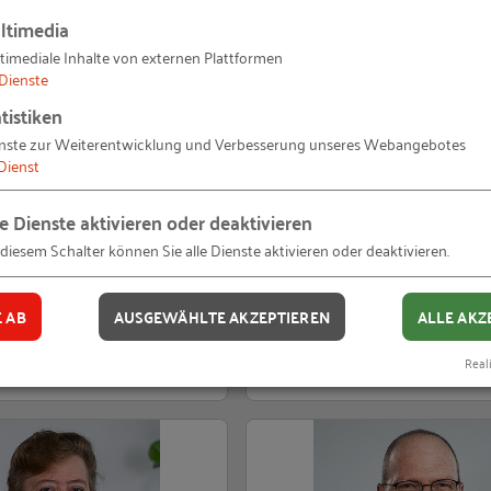
ltimedia
timediale Inhalte von externen Plattformen
Dienste
tistiken
nste zur Weiterentwicklung und Verbesserung unseres Webangebotes
Dienst
le Dienste aktivieren oder deaktivieren
 diesem Schalter können Sie alle Dienste aktivieren oder deaktivieren.
a Maralushaj
Christine Palmer
E AB
AUSGEWÄHLTE AKZEPTIEREN
ALLE AKZ
ting Management
Business Expertin Nachha
Reali
nden
0170 27902-63
E-Mail senden
0151