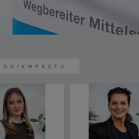
C
D
G
I
K
M
P
R
S
T
U