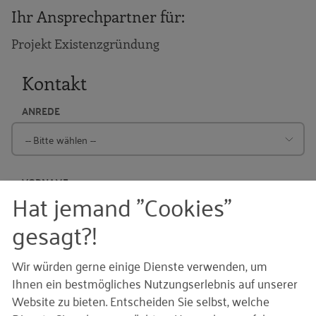
Ihr Ansprechpartner für:
Projekt Existenzgründung
Kontakt
ANREDE
VORNAME
Hat jemand "Cookies"
gesagt?!
NACHNAME
Wir würden gerne einige Dienste verwenden, um
Ihnen ein bestmögliches Nutzungserlebnis auf unserer
Website zu bieten. Entscheiden Sie selbst, welche