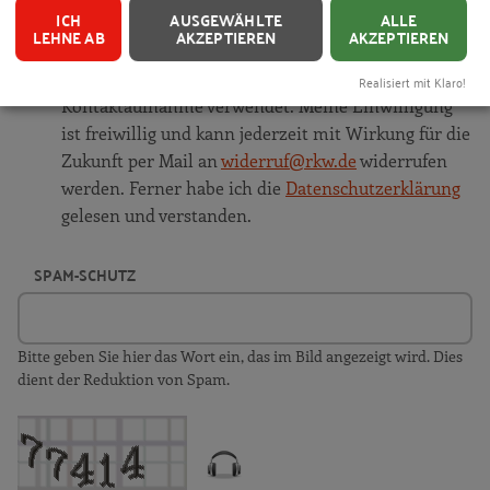
ICH
AUSGEWÄHLTE
ALLE
LEHNE AB
AKZEPTIEREN
AKZEPTIEREN
Ja, ich stimme zu, dass das RKW Baden-
Württemberg meine persönlichen Daten zur
Realisiert mit Klaro!
Kontaktaufnahme verwendet. Meine Einwilligung
ist freiwillig und kann jederzeit mit Wirkung für die
Zukunft per Mail an
widerruf@rkw.de
widerrufen
werden. Ferner habe ich die
Datenschutzerklärung
gelesen und verstanden.
SPAM-SCHUTZ
Bitte geben Sie hier das Wort ein, das im Bild angezeigt wird. Dies
dient der Reduktion von Spam.