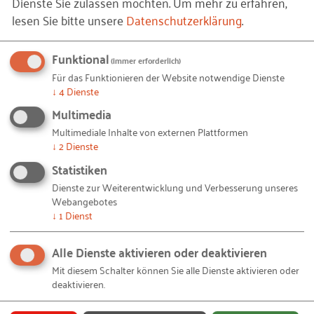
Dienste Sie zulassen möchten.
Um mehr zu erfahren,
FIRMA
(OPTIONAL)
lesen Sie bitte unsere
Datenschutzerklärung
.
Funktional
(immer erforderlich)
Für das Funktionieren der Website notwendige Dienste
E-MAIL
↓
4
Dienste
Multimedia
Multimediale Inhalte von externen Plattformen
↓
2
Dienste
NACHRICHT
Statistiken
Dienste zur Weiterentwicklung und Verbesserung unseres
Webangebotes
↓
1
Dienst
Alle Dienste aktivieren oder deaktivieren
Mit diesem Schalter können Sie alle Dienste aktivieren oder
deaktivieren.
Ja, ich möchte eine Kopie der Nachricht erhalten.