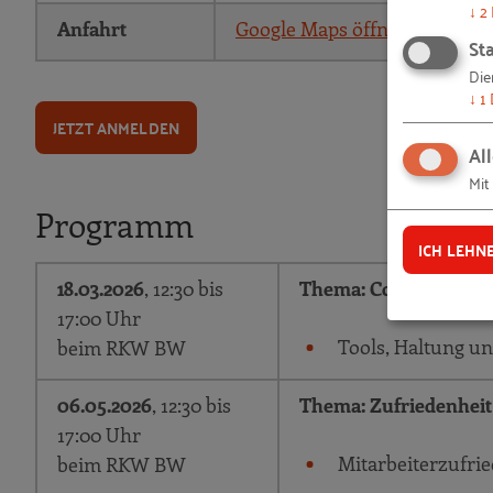
↓
2
Anfahrt
Google Maps öffnen
Sta
Die
↓
1
JETZT ANMELDEN
Al
Mit
Programm
ICH LEHN
18.03.2026
, 12:30 bis
Thema:
Coachingkomp
17:00 Uhr
Tools, Haltung u
beim RKW BW
06.05.2026
, 12:30 bis
Thema: Zufriedenheit
17:00 Uhr
Mitarbeiterzufrie
beim RKW BW