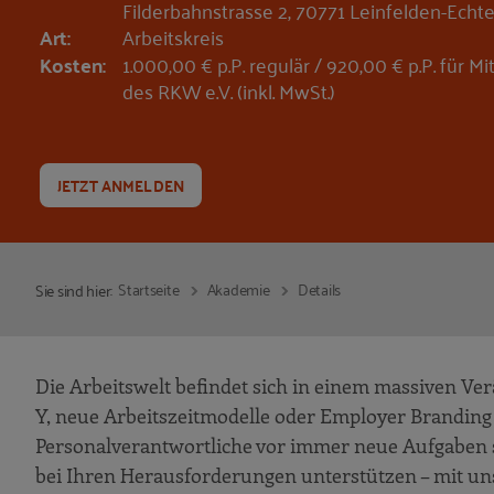
Filderbahnstrasse 2, 70771 Leinfelden-Echt
Art:
Arbeitskreis
Kosten:
1.000,00 € p.P. regulär / 920,00 € p.P. für
des RKW e.V. (inkl. MwSt.)
JETZT ANMELDEN
Startseite
Akademie
Details
Sie sind hier:
Die Arbeitswelt befindet sich in einem massiven Ve
Y, neue Arbeitszeitmodelle oder Employer Branding 
Personalverantwortliche vor immer neue Aufgaben st
bei Ihren Herausforderungen unterstützen – mit un