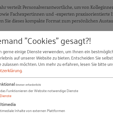
Jahr verteilt Personalverantwortliche, um von Kolleginn
owie Fachexpertinnen und -experten praxisorientierte 
tzen Sie dieses kompakte Format zum persönlichen Austa
emand "Cookies" gesagt?!
ttelständischer Unternehmen aus Baden-Württemberg
n gerne einige Dienste verwenden, um Ihnen ein bestmöglic
lebnis auf unserer Website zu bieten. Entscheiden Sie selbst
und Experten sowie Kolleginnen und Kollegen anderer
e zulassen möchten.
Um mehr zu erfahren, lesen Sie bitte un
ch intensiv über aktuelle Themen aus dem
tzerklärung
.
erhalten Sie auch Einblicke in andere Branchen und ba
 aus. In moderierten Diskussionen reflektieren Sie Ihre
nktional
(immer erforderlich)
axisorientierte Anregungen und Impulse für Ihre täglic
 das Funktionieren der Website notwendige Dienste
Dienste
ltimedia
timediale Inhalte von externen Plattformen