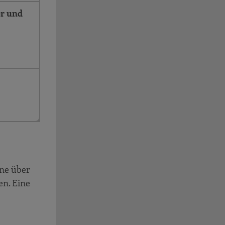
er und
rne über
en. Eine