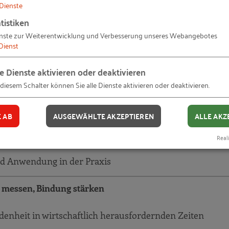
Dienste
tistiken
nste zur Weiterentwicklung und Verbesserung unseres Webangebotes
Dienst
le Dienste aktivieren oder deaktivieren
 diesem Schalter können Sie alle Dienste aktivieren oder deaktivieren.
E AB
AUSGEWÄHLTE AKZEPTIEREN
ALLE AKZ
etenzen für Personaler
Reali
nd Anwendung in der Praxis
 messen, Bindung stärken
denheit in wirtschaftlich herausfordernden Zeiten