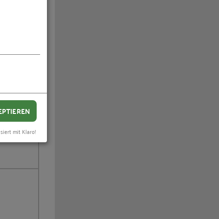
EPTIEREN
siert mit Klaro!