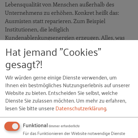
Lebensqualität von Menschen außerhalb des
Unternehmens zu erhöhen. Konkret heißt das:
Ausmisten statt reparieren. Zum Beispiel
Institutionen, die lediglich
Kundenablenkungsenergien erzeugen. Alles, was
Hat jemand "Cookies"
aus Sicht des Kunden nicht vermisst wird, steht zur
Disposition. Wer Höhe gewinnen will, muss Ballast
gesagt?!
abwerfen.
Wir würden gerne einige Dienste verwenden, um
Ihnen ein bestmögliches Nutzungserlebnis auf unserer
Herr Dr. Sprenger, ich habe in einer
Website zu bieten. Entscheiden Sie selbst, welche
Veröffentlichung von Ihnen gelesen, dass Sie die
Dienste Sie zulassen möchten.
Um mehr zu erfahren,
lesen Sie bitte unsere
Datenschutzerklärung
.
Rolle von Führungskräften als Widerspruchs-
Akrobaten bezeichnet haben. Können Sie uns
erklären, was Sie damit konkret meinen?
Funktional
(immer erforderlich)
Für das Funktionieren der Website notwendige Dienste
Führung ist immer Führen im Dilemma. Permanent