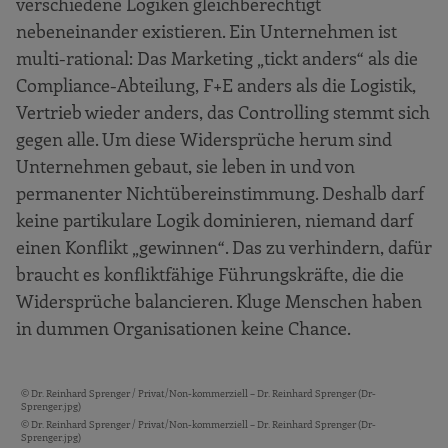
verschiedene Logiken gleichberechtigt
nebeneinander existieren. Ein Unternehmen ist
multi-rational: Das Marketing „tickt anders“ als die
Compliance-Abteilung, F+E anders als die Logistik,
Vertrieb wieder anders, das Controlling stemmt sich
gegen alle. Um diese Widersprüche herum sind
Unternehmen gebaut, sie leben in und von
permanenter Nichtübereinstimmung. Deshalb darf
keine partikulare Logik dominieren, niemand darf
einen Konflikt „gewinnen“. Das zu verhindern, dafür
braucht es konfliktfähige Führungskräfte, die die
Widersprüche balancieren. Kluge Menschen haben
in dummen Organisationen keine Chance.
© Dr. Reinhard Sprenger / Privat/Non-kommerziell – Dr. Reinhard Sprenger (Dr-
Bildquellen und Copyright-Hinweise
Sprenger.jpg)
© Dr. Reinhard Sprenger / Privat/Non-kommerziell – Dr. Reinhard Sprenger (Dr-
Sprenger.jpg)