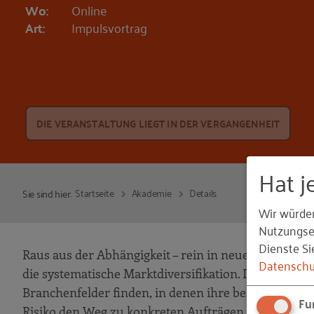
Wo:
Online
Art:
Impulsvortrag
DIE VERANSTALTUNG LIEGT IN DER VERGANGENHEIT
Hat j
Startseite
Akademie
Details
Sie sind hier:
Wir würde
Nutzungser
Dienste Si
Raus aus der Abhängigkeit – rein in neue Märkte: In
Datenschu
die systematische Marktdiversifikation. Du erfährs
Branchenfelder finden, in denen ihre bestehenden S
Fu
Risiko den Weg zu konkreten Aufträgen öffnen.