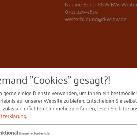
Nadine Borer RKW BW, Weiter
0711 229-9819
weiterbildung@rkw-bw.de
emand "Cookies" gesagt?!
n gerne einige Dienste verwenden, um Ihnen ein bestmöglic
lebnis auf unserer Website zu bieten. Entscheiden Sie selbst
e zulassen möchten.
Um mehr zu erfahren, lesen Sie bitte un
 diesem Vortrag bekommst du einen schnellen, klaren Ein
tzerklärung
.
t, wie Automotive-Zulieferer und Maschinenbauer neue
tärken wirklich zählen und welche ersten Schritte ohne
nktional
(immer erforderlich)