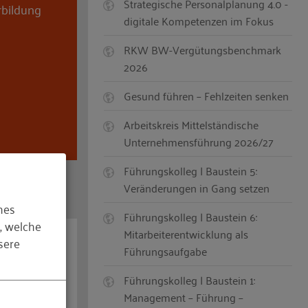
Strategische Personalplanung 4.0 -
bildung
digitale Kompetenzen im Fokus
RKW BW-Vergütungsbenchmark
2026
Gesund führen – Fehlzeiten senken
Arbeitskreis Mittelständische
Unternehmensführung 2026/27
Führungskolleg | Baustein 5:
Veränderungen in Gang setzen
hes
Führungskolleg | Baustein 6:
, welche
Mitarbeiterentwicklung als
sere
stieg in
Führungsaufgabe
Führungskolleg | Baustein 1:
 großes
Management – Führung –