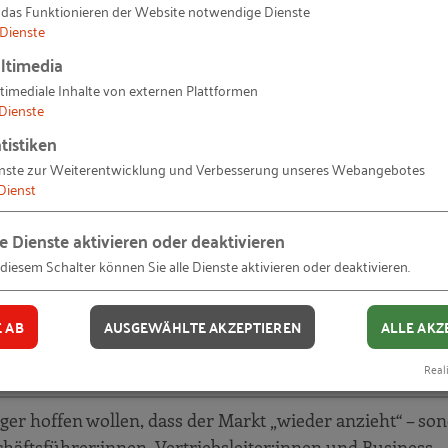
 das Funktionieren der Website notwendige Dienste
Dienste
al Case: Vom ersten Lead zum verschenkten 42.000€-Auf
ltimedia
timediale Inhalte von externen Plattformen
Dienste
tistiken
nste zur Weiterentwicklung und Verbesserung unseres Webangebotes
Dienst
cht reicht
le Dienste aktivieren oder deaktivieren
ation (5-Dimensionen-Scoring)
 diesem Schalter können Sie alle Dienste aktivieren oder deaktivieren.
chtzeit
E AB
AUSGEWÄHLTE AKZEPTIEREN
ALLE AKZ
wortet
Reali
nger hoffen wollen, dass der Markt „wieder anzieht“ – so
chäftsführer:innen, Vertriebsleiter:innen und Business-