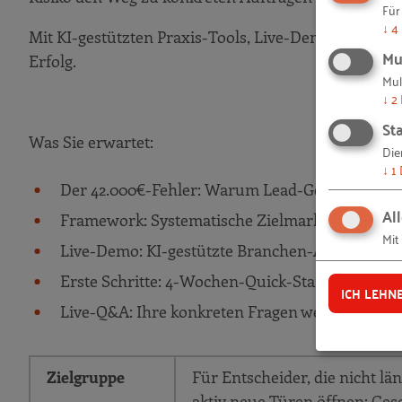
Für
↓
4
Mit KI-gestützten Praxis-Tools, Live-Demos und Re
Mu
Erfolg.
Mul
↓
2
Sta
Was Sie erwartet:
Die
↓
1
Der 42.000€-Fehler: Warum Lead-Gen alleine ni
Al
Framework: Systematische Zielmarkt-Identifik
Mit
Live-Demo: KI-gestützte Branchen-Analyse in E
Erste Schritte: 4-Wochen-Quick-Start
ICH LEHN
Live-Q&A: Ihre konkreten Fragen werden beant
Zielgruppe
Für Entscheider, die nicht lä
aktiv neue Türen öffnen: Ges