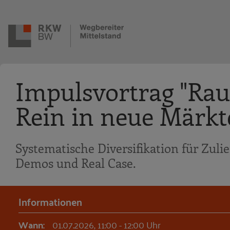
Zur Navigation springen
Zum Hauptinhalt springen
Impulsvortrag "Rau
Rein in neue Märkte
Systematische Diversifikation für Zuli
Demos und Real Case.
Informationen
Wann:
01.07.2026, 11:00 - 12:00 Uhr