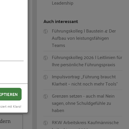
Leadership
trag zum
Auch interessant
Führungskolleg | Baustein 4: Der
Aufbau von leistungsfähigen
Teams
Führungskolleg 2026 | Leitlinien für
Ihre persönliche Führungspraxis
Impulsvortrag: „Führung braucht
Klarheit – nicht noch mehr Tools"
EPTIEREN
Grenzen setzen - auch mal Nein
sagen, ohne Schuldgefühle zu
siert mit Klaro!
haben
ndern
RKW Arbeitskreis Kaufmännische