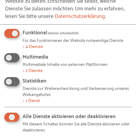
Website zu bieten. Entscheiden Sie selbst, welche
Dienste Sie zulassen möchten.
Um mehr zu erfahren,
Inhaltliches
Ziel des Impulsvortrags ist es,
lesen Sie bitte unsere
Datenschutzerklärung
.
Ziel
Unternehmen einen
praxisnahen und
Funktional
verständlichen Überblick über
(immer erforderlich)
Für das Funktionieren der Website notwendige Dienste
den Cyber Resilience Act zu
↓
4
Dienste
geben
, die wichtigsten
Multimedia
technischen und
Multimediale Inhalte von externen Plattformen
organisatorischen
↓
2
Dienste
Anforderungen zu erklären und
Statistiken
anhand von
Best-Practice-
Dienste zur Weiterentwicklung und Verbesserung unseres
Ansätzen einen umsetzbaren
Webangebotes
Handlungsrahmen
aufzuzeigen.
↓
1
Dienst
Die Teilnehmenden sollen
Alle Dienste aktivieren oder deaktivieren
erkennen, welche Pflichten sich
aus dem CRA ergeben, welche
Mit diesem Schalter können Sie alle Dienste aktivieren oder
deaktivieren.
fristlichen Meilensteine