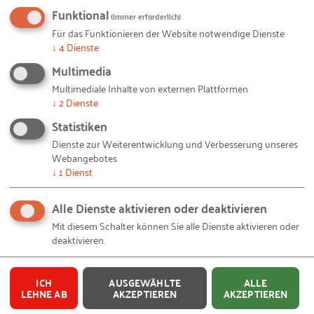
fair sein und die daraus resultierende Finanzierung
Funktional
(immer erforderlich)
darf die wirtschaftliche Leistungsfähigkeit des
Für das Funktionieren der Website notwendige Dienste
Unternehmens nicht überfordern. Neben Zins und
↓
4
Dienste
Tilgung für die Übernahmefinanzierung muss noch
Multimedia
genügend Liquidität verbleiben, um auch den
Multimediale Inhalte von externen Plattformen
laufenden Geschäftsbetrieb und das betriebliche
↓
2
Dienste
Wachstum oder auch notwendige
Statistiken
Ersatzinvestitionen, die vielleicht in den letzten
Dienste zur Weiterentwicklung und Verbesserung unseres
Jahren vor dem Verkauf unterlassen wurden,
Webangebotes
↓
1
Dienst
finanzieren zu können. Sonst könnte das
Unternehmen schnell in eine Schieflage geraten,
Alle Dienste aktivieren oder deaktivieren
vor allem auch dann, wenn sich die Konjunktur
Mit diesem Schalter können Sie alle Dienste aktivieren oder
abkühlt.
deaktivieren.
So mancher Käufer erwartet, dass durch die
ICH
AUSGEWÄHLTE
ALLE
Covid19-Pandemie und den Knick in der
LEHNE AB
AKZEPTIEREN
AKZEPTIEREN
Unternehmensentwicklung der Unternehmenswert