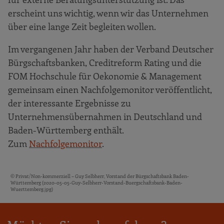
erscheint uns wichtig, wenn wir das Unternehmen
über eine lange Zeit begleiten wollen.
Im vergangenen Jahr haben der Verband Deutscher
Bürgschaftsbanken, Creditreform Rating und die
FOM Hochschule für Oekonomie & Management
gemeinsam einen Nachfolgemonitor veröffentlicht,
der interessante Ergebnisse zu
Unternehmensübernahmen in Deutschland und
Baden-Württemberg enthält.
Zum
Nachfolgemonitor
.
© Privat/Non-kommerziell – Guy Selbherr, Vorstand der Bürgschaftsbank Baden-
Bildquellen und Copyright-Hinweise
Württemberg (2020-05-05-Guy-Selbherr-Vorstand-Buergschaftsbank-Baden-
Wuerttemberg.jpg)