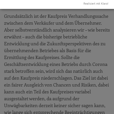
Realisiert mit Klaro!
deutlich sinkt. Wie geht Ihr Haus damit um?
Grundsätzlich ist der Kaufpreis Verhandlungssache
zwischen dem Verkäufer und dem Übernehmer.
Aber selbstverständlich analysieren wir – wie bereits
erwähnt – auch die bisherige betriebliche
Entwicklung und die Zukunftsperspektiven des zu
übernehmenden Betriebes als Basis für die
Ermittlung des Kaufpreises. Sollte die
Geschäftsentwicklung eines Betriebs durch Corona
stark betroffen sein, wird sich das natürlich auch
auf den Kaufpreis niederschlagen. Das Ziel ist dabei
ein fairer Ausgleich von Chancen und Risiken, dabei
kann auch ein Teil des Kaufpreises variabel
ausgestaltet werden, da aufgrund der
Unwägbarkeiten derzeit keiner sicher sagen kann,
wie lange sich entsprechende Beeinträchtigungen