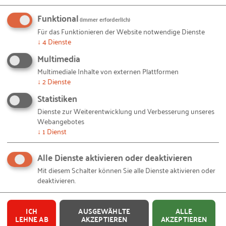
Mittelstand daher eine Chance, betont der Leiter des
Funktional
(immer erforderlich)
Stuttgarter Fraunhofer-Instituts für
Für das Funktionieren der Website notwendige Dienste
Arbeitswirtschaft und Organisation,
↓
4
Dienste
Technologiebeauftragter der Wirtschaftsministerin
Multimedia
des Landes Baden-Württemberg und
Multimediale Inhalte von externen Plattformen
Vorstandsmitglied des RKW BW e.V.
↓
2
Dienste
Statistiken
Unternehmensnachfolge
Dienste zur Weiterentwicklung und Verbesserung unseres
Webangebotes
Für viele Unternehmen im Land steht altershalber
↓
1
Dienst
die Nachfolge an, gleichwohl schreitet nur jeder
zweite Inhaber zur Tat. Jan Sibold, Geschäftsführer
Alle Dienste aktivieren oder deaktivieren
des RKW Baden-Württemberg, sagt: „Es bedarf
Mit diesem Schalter können Sie alle Dienste aktivieren oder
deaktivieren.
großer innerer Stärke, sein Lebenswerk für die
Nachfolge vorzubereiten.“ Wenn jedoch Übergeber,
Übernehmer und Berater konstruktiv
ICH
AUSGEWÄHLTE
ALLE
LEHNE AB
AKZEPTIEREN
AKZEPTIEREN
zusammenarbeiten, haben Unternehmen eine