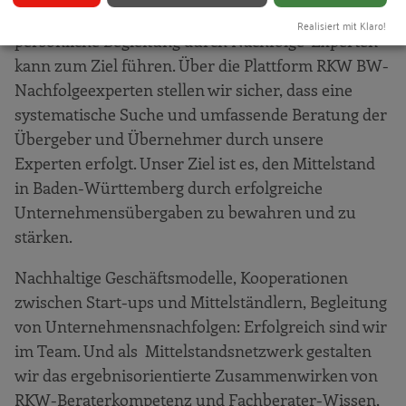
Zukunft. Die individuelle und qualitätsgesicherte
Realisiert mit Klaro!
persönliche Begleitung durch Nachfolge-Experten
kann zum Ziel führen. Über die Plattform RKW BW-
Nachfolgeexperten stellen wir sicher, dass eine
systematische Suche und umfassende Beratung der
Übergeber und Übernehmer durch unsere
Experten erfolgt. Unser Ziel ist es, den Mittelstand
in Baden-Württemberg durch erfolgreiche
Unternehmensübergaben zu bewahren und zu
stärken.
Nachhaltige Geschäftsmodelle, Kooperationen
zwischen Start-ups und Mittelständlern, Begleitung
von Unternehmensnachfolgen: Erfolgreich sind wir
im Team. Und als Mittelstandsnetzwerk gestalten
wir das ergebnisorientierte Zusammenwirken von
RKW-Beraterkompetenz und Fachberater-Wissen,