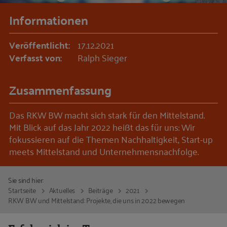
Informationen
Veröffentlicht:
17.12.2021
Verfasst von:
Ralph Sieger
Zusammenfassung
Das RKW BW macht sich stark für den Mittelstand.
Mit Blick auf das Jahr 2022 heißt das für uns: Wir
fokussieren auf die Themen Nachhaltigkeit, Start-up
meets Mittelstand und Unternehmensnachfolge.
Sie sind hier:
Startseite
Aktuelles
Beiträge
2021
RKW BW und Mittelstand: Projekte, die uns in 2022 bewegen