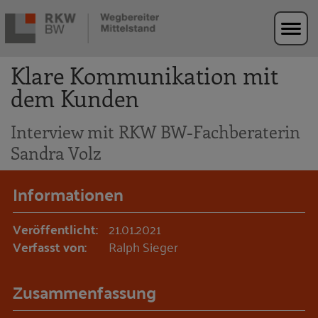
Zur Navigation springen
Zum Hauptinhalt springen
Klare Kommunikation mit
dem Kunden
Interview mit RKW BW-Fachberaterin
Sandra Volz
Informationen
Veröffentlicht:
21.01.2021
Verfasst von:
Ralph Sieger
Zusammenfassung