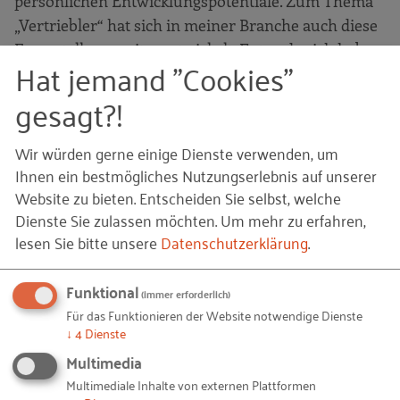
persönlichen Entwicklungspotentiale. Zum Thema
„Vertriebler“ hat sich in meiner Branche auch diese
Fragestellung weiterentwickelt. Entweder ich habe
Hat jemand "Cookies"
den Key-Account-Manager, der den Input der
Schlüsselkunden direkt ins Produktmanagement
gesagt?!
weitergibt, oder statt des regionalen
Handelsvertreters eine überregionale oder
Wir würden gerne einige Dienste verwenden, um
internationale Agentur mit festen Showrooms und
Ihnen ein bestmögliches Nutzungserlebnis auf unserer
Fachmessepräsenz. Inzwischen entwickeln sich
Website zu bieten. Entscheiden Sie selbst, welche
Dienste Sie zulassen möchten.
Um mehr zu erfahren,
auch digitale Agenturen, die online eine B2B- oder
lesen Sie bitte unsere
Datenschutzerklärung
.
B2C-Präsenz für Unternehmen anbieten.
Am schnellsten Fuß gefasst hat E-Commerce in
Funktional
(immer erforderlich)
Richtung Endverbraucher. Was können
Für das Funktionieren der Website notwendige Dienste
Maschinenbauer und Zulieferbetriebe vom B2C-
↓
4
Dienste
Geschäft lernen?
Multimedia
Multimediale Inhalte von externen Plattformen
Gerade aus dem Modebereich kann man den