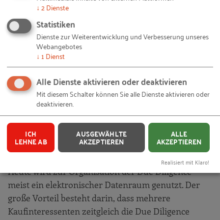
↓
2
Dienste
spezialisierte Beratungshäuser organisiert und
durchgeführt, die bei Bedarf auf andere Spezialisten
Statistiken
wie z.B. Rechtsanwälte und Steuerberater
Dienste zur Weiterentwicklung und Verbesserung unseres
Webangebotes
zurückgreifen.
↓
1
Dienst
Die Einbindung externer Berater ist für den Erfolg
Alle Dienste aktivieren oder deaktivieren
der Transaktion oftmals ein entscheidender Faktor,
Mit diesem Schalter können Sie alle Dienste aktivieren oder
da sie den Parteien umfangreiches und
deaktivieren.
spezialisiertes Know-how in den jeweiligen
Geschäftsfeldern bieten und darüber hinaus eine
ICH
AUSGEWÄHLTE
ALLE
objektive Beurteilung des Akquisitionsvorhabens
LEHNE AB
AKZEPTIEREN
AKZEPTIEREN
vornehmen können.
Realisiert mit Klaro!
Heute wird zur Organisation der Due Diligence
meist ein elektronischer Datenraum genutzt. Der
große Vorteil besteht darin, dass mehrere
Kaufinteressenten zeitgleich die Due Diligence