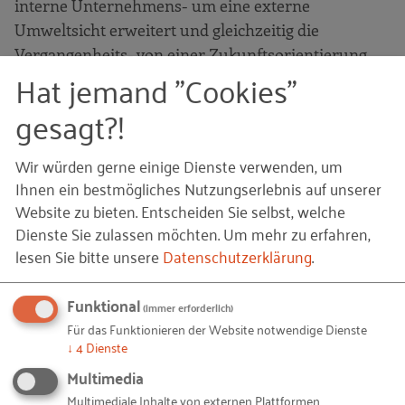
interne Unternehmens- um eine externe
Umweltsicht erweitert und gleichzeitig die
Vergangenheits- von einer Zukunftsorientierung
Hat jemand "Cookies"
abgelöst. Das Ziel dieses Prüfungsbereiches ist die
Ermittlung der aktuellen Wettbewerbsposition der
gesagt?!
Zielgesellschaft sowie der Zukunftsträchtigkeit des
Geschäftsmodells und des bearbeiteten Marktes.
Wir würden gerne einige Dienste verwenden, um
Ihnen ein bestmögliches Nutzungserlebnis auf unserer
Website zu bieten. Entscheiden Sie selbst, welche
Dienste Sie zulassen möchten.
Um mehr zu erfahren,
3. Organisation und Durchführung
lesen Sie bitte unsere
Datenschutzerklärung
.
der Due Diligence
Funktional
(immer erforderlich)
Die Anzahl der an der Due Diligence beteiligten
Für das Funktionieren der Website notwendige Dienste
Personen variiert je nach Größe des
↓
4
Dienste
Zielunternehmens und des potenziellen Käufers
Multimedia
stark. In der Regel wird die Due Diligence durch
Multimediale Inhalte von externen Plattformen