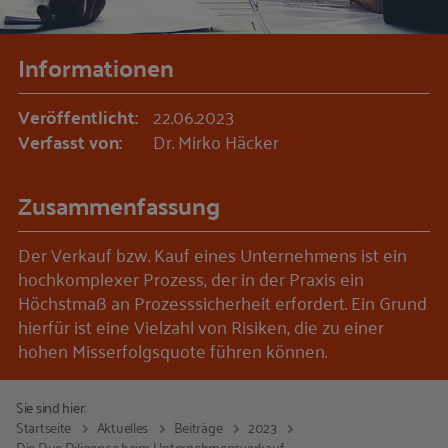
Informationen
Veröffentlicht:
22.06.2023
Verfasst von:
Dr. Mirko Häcker
Zusammenfassung
Der Verkauf bzw. Kauf eines Unternehmens ist ein
hochkomplexer Prozess, der in der Praxis ein
Höchstmaß an Prozesssicherheit erfordert. Ein Grund
hierfür ist eine Vielzahl von Risiken, die zu einer
hohen Misserfolgsquote führen können.
Sie sind hier:
Startseite
Aktuelles
Beiträge
2023
Die Due Diligence beim Unternehmensverkauf