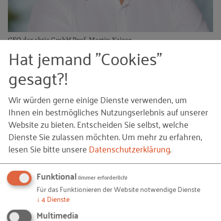
CFO der abtis GmbH Prof. Martin Kaiser
Hat jemand "Cookies"
gesagt?!
Herausforderungen machen abtis
zum Spezialisten für den Mittelstand
Wir würden gerne einige Dienste verwenden, um
Ihnen ein bestmögliches Nutzungserlebnis auf unserer
abtis hat im Laufe seiner Geschichte mehrere
Website zu bieten. Entscheiden Sie selbst, welche
Wirtschaftskrisen und auch die COVID-19-
Dienste Sie zulassen möchten.
Um mehr zu erfahren,
Pandemie gemeistert, indem das Unternehmen
lesen Sie bitte unsere
Datenschutzerklärung
.
Flexibilität bewies und sein Geschäftsmodell
kontinuierlich angepasst hat. Diese
Funktional
(immer erforderlich)
herausfordernden Situationen testeten die
Für das Funktionieren der Website notwendige Dienste
Wandlungsfähigkeit des Unternehmens und
↓
4
Dienste
stärkten letztlich die Resilienz.
Multimedia