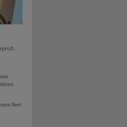
rprüft,
men.
sieren
einem Best