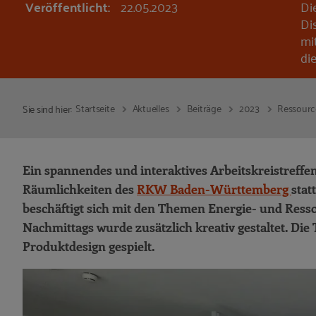
Veröffentlicht:
22.05.2023
Di
Di
mi
di
Startseite
Aktuelles
Beiträge
2023
Ressource
Sie sind hier:
Ein spannendes und interaktives Arbeitskreistreffe
Räumlichkeiten des
RKW Baden-Württemberg
stat
beschäftigt sich mit den Themen Energie- und Ress
Nachmittags wurde zusätzlich kreativ gestaltet. D
Produktdesign gespielt.