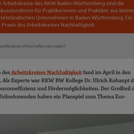
e Arbeitskreise des RKW Baden-Württemberg sind die
skussionsforen für Praktikerinnen und Praktiker aus klein
ttelständischen Unternehmen in Baden-Württemberg. Ein E
e Praxis des Arbeitskreises Nachhaltigkeit.
neffizientes Wirtschaften kann jeder?
n des
Arbeitskreises Nachhaltigkeit
fand im April in den
t. Als Experte war RKW BW Kollege Dr. Ulrich Kohaupt da
ourceneffizienz und Fördermöglichkeiten. Der Großteil 
ie Teilnehmenden haben ein Planspiel zum Thema Eco-