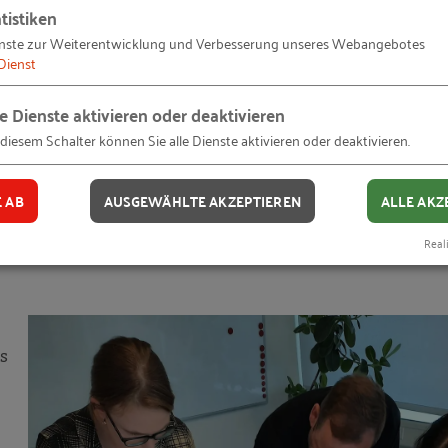
derungen und Innovations- und Forschungsförderungen
tistiken
tützen, Energie- und Ressourceneffizienter zu wirtscha
nste zur Weiterentwicklung und Verbesserung unseres Webangebotes
Dienst
gestellt. Von der Energieberatung über die Erstellung
zt das sogenannte Effinno-Team rund um Dr. Kohaupt di
le Dienste aktivieren oder deaktivieren
öglichkeiten die Unternehmen bereits nutzen und welch
 diesem Schalter können Sie alle Dienste aktivieren oder deaktivieren.
E AB
AUSGEWÄHLTE AKZEPTIEREN
ALLE AKZ
co-Produktdesign kennenlernen u
Reali
s