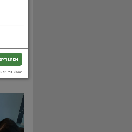
stehen
ften.
 von CO2-
e Kunden
e noch in
EPTIEREN
nd
siert mit Klaro!