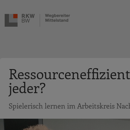
Zur Navigation springen
Zum Hauptinhalt springen
Ressourceneffizien
jeder?
Spielerisch lernen im Arbeitskreis Nac