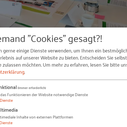
emand "Cookies" gesagt?!
n gerne einige Dienste verwenden, um Ihnen ein bestmöglic
lebnis auf unserer Website zu bieten. Entscheiden Sie selbst
e zulassen möchten.
Um mehr zu erfahren, lesen Sie bitte un
tzerklärung
.
derangebote in den Bereichen Ene
nktional
(immer erforderlich)
 das Funktionieren der Website notwendige Dienste
Dienste
s zu den Themen Energie- und Ressourceneffizienz und
ltimedia
vielen Beispielen, wie Energie und Materialien durch
timediale Inhalte von externen Plattformen
Dienste
nnen, ging es um die Fördermöglichkeiten in diesem Ber