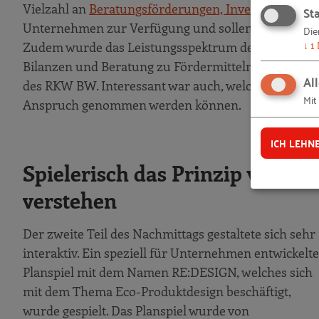
Vielzahl an
Beratungsförderungen, Investitionsför
Sta
Unternehmen zur Verfügung und sollen dabei unters
Die
↓
1
Zudem wurde das Leistungsspektrum des RKW BW vor
Bilanzen und Beratung zu Fördermitteln unterstüt
Al
des RKW BW. Interessant war auch, welche Förderm
Mit
Anspruch genommen werden können.
ICH LEHN
Spielerisch das Prinzip von E
verstehen
Der zweite Teil des Nachmittags gestaltete sich sehr
interaktiv. Ein speziell für Unternehmen entwickelte
Planspiel mit dem Namen RE:DESIGN, welches sich
mit dem Thema Eco-Produktdesign beschäftigt,
wurde gespielt. Das Planspiel wurde von