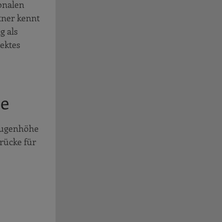
onalen
tner kennt
g als
ektes
he
 Augenhöhe
rücke für