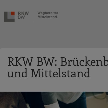
Zur Navigation springen
Zum Hauptinhalt springen
RKW BW: Brückenba
und Mittelstand