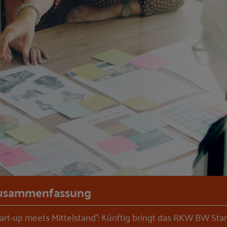
usammenfassung
tart-up meets Mittelstand": Künftig bringt das RKW BW Star