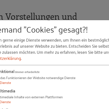
 Vorstellungen und
emand "Cookies" gesagt?!
n gerne einige Dienste verwenden, um Ihnen ein bestmöglic
 von geeigneten Kooperationspartnern, überwunden ist
lebnis auf unserer Website zu bieten. Entscheiden Sie selbst
nden Vertrauen, schaffen es die beiden Parteien aufgrun
e zulassen möchten.
Um mehr zu erfahren, lesen Sie bitte un
ven oft nicht, ihre Vorstellungen und Erwartungen an 
tzerklärung
.
äufig feste Ansprechpartner auf Seiten der KMU, was z
n einer Vertrauensbasis erschwert. So bemängeln Start-
nktional
(immer erforderlich)
eichend verstehen, was sie an innovativer Technologie u
 das Funktionieren der Website notwendige Dienste
aft einbringen können. Umgekehrt kritisieren etablierte
Dienste
n, den Mehrwert ihrer technischen Innovationen, Produk
ltimedia
eine Kunden zu verdeutlichen (Bannerjee et al. 2016).
timediale Inhalte von externen Plattformen
Dienste