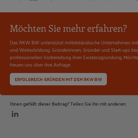
Bildquellen und Copyright-Hinweise
Möchten Sie mehr erfahren?
Das RKW BW unterstützt mittelständische Unternehmen m
und Weiterbildung. Gründerinnen, Gründer und Start-ups begl
professionellen Vorbereitung ihrer Existenzgründung. Möcht
freuen uns über ihre Anfrage.
ERFOLGREICH GRÜNDEN MIT DEM RKW BW
Ihnen gefällt dieser Beitrag? Teilen Sie ihn mit anderen: