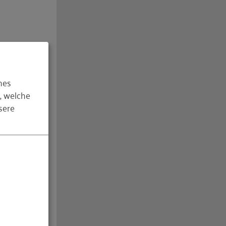
hes
, fangen
, welche
d ihrer
sere
die
u einer
ups, dass
nd neuen
te oder