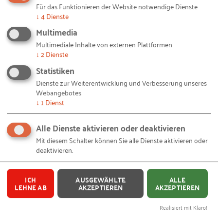
Für das Funktionieren der Website notwendige Dienste
↓
4
Dienste
© RKW BW / Privat/Non-kommerziell – IMG_8534.jpg
Bildquellen und Copyright-Hinweise
Multimedia
Multimediale Inhalte von externen Plattformen
Sie haben eine zündende
↓
2
Dienste
Geschäftsidee?
Statistiken
Dienste zur Weiterentwicklung und Verbesserung unseres
Das RKW Baden-Württemberg unterstützt Sie gerne mit zielgenauer
Webangebotes
Beratung und dem Zugang zu Fördermitteln für Ihre erfolgreiche
↓
1
Dienst
Existenzgründung.
Alle Dienste aktivieren oder deaktivieren
MEHR ERFAHREN
Mit diesem Schalter können Sie alle Dienste aktivieren oder
deaktivieren.
ICH
AUSGEWÄHLTE
ALLE
Ihnen gefällt dieser Beitrag? Teilen Sie ihn mit anderen:
LEHNE AB
AKZEPTIEREN
AKZEPTIEREN
Realisiert mit Klaro!