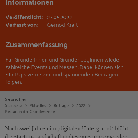
Informationen
Veröffentlicht:
23.05.2022
Verfasst von:
Gernod Kraft
Zusammenfassung
Für Gründerinnen und Gründer beginnen wieder
zahlreiche Events und Messen. Dabei können sich
StartUps vernetzen und spannenden Beiträgen
folgen.
Sie sind hier:
Startseite
Aktuelles
Beiträge
2022
Restart in der Gründerszene
Nach zwei Jahren im „digitalen Untergrund“ blüht
die Startup-Landschaft in diesem Sommer wieder