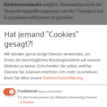
Schüttsystemlasche
möglich. Gleichzeitig wurde die
Verpackungsgröße angepasst, um den Transport auf
Europaletten effizienter zu gestalten.
Das Beispiel machte deutlich: Wer nachhaltige
Hat jemand "Cookies"
Verpackungen
ganzheitlich
denkt, betrachtet nicht
gesagt?!
nur Materialfragen, sondern auch
Produktgestaltung, Logistik, Prozesse
und
Wir würden gerne einige Dienste verwenden, um
Kundenanwendung
. Im Austausch wurde jedoch
Ihnen ein bestmögliches Nutzungserlebnis auf unserer
ebenfalls deutlich, dass solche umfassenden
Website zu bieten. Entscheiden Sie selbst, welche
Innovationsansätze in der Praxis bislang eher die
Dienste Sie zulassen möchten.
Um mehr zu erfahren,
Ausnahme sind. Häufig stehen Unternehmen vor
lesen Sie bitte unsere
Datenschutzerklärung
.
Zielkonflikten
zwischen Nachhaltigkeitszielen,
technischen Anforderungen, bestehenden
Funktional
(immer erforderlich)
Maschinen, Kosten und Wirtschaftlichkeit.
Für das Funktionieren der Website notwendige Dienste
↓
4
Dienste
Dies zeigte ein weiteres Beispiel aus dem Bereich