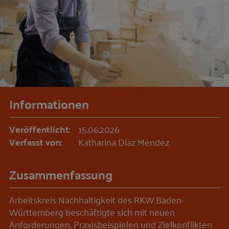
Informationen
Veröffentlicht:
15.06.2026
Verfasst von:
Katharina Díaz Méndez
Zusammenfassung
Arbeitskreis Nachhaltigkeit des RKW Baden-
Württemberg beschäftigte sich mit neuen
Anforderungen, Praxisbeispielen und Zielkonflikten