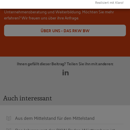
Realisiert mit Klaro!
Mittelstands. Wir unterstützen mittelständische Unternehmen mit
Unternehmensberatung und Weiterbildung. Möchten Sie mehr
erfahren? Wir freuen uns über ihre Anfrage.
ÜBER UNS - DAS RKW BW
Ihnen gefällt dieser Beitrag? Teilen Sie ihn mit anderen:
Auch interessant
Aus dem Mittelstand für den Mittelstand