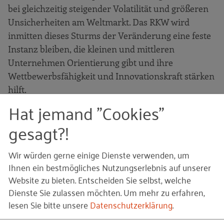
bei gleichzeitig steigender Volatilität und größeren
Unsicherheiten am Weltmarkt. Das RKW wird
inmitten dieses Sturms der Veränderung eine feste
Instanz bleiben, die kleinen und mittleren
Unternehmen Orientierung gibt und ihre
Wettbewerbsfähigkeit und Innovationskraft stärken
hilft.
Hat jemand "Cookies"
Ich gratuliere dem RKW, seinen Mitarbeiterinnen
gesagt?!
und Mitarbeitern, ganz herzlich zu seinem 100-
jährigen Bestehen, wünsche alles Gute für die
Zukunft und freue mich auf das weitere gute
Wir würden gerne einige Dienste verwenden, um
Ihnen ein bestmögliches Nutzungserlebnis auf unserer
Miteinander.
Website zu bieten. Entscheiden Sie selbst, welche
Dr. Harald Marquardt, Vorsitzender des Vorstands
Dienste Sie zulassen möchten.
Um mehr zu erfahren,
der Marquardt Gruppe und langjähriges Mitglied im
lesen Sie bitte unsere
Datenschutzerklärung
.
Vorstand des RKW Baden-Württemberg