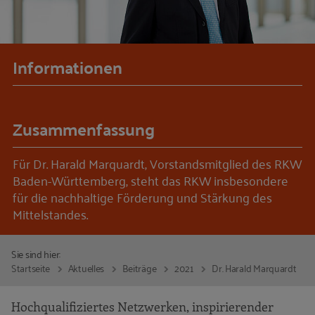
Informationen
Zusammenfassung
Für Dr. Harald Marquardt, Vorstandsmitglied des RKW
Baden-Württemberg, steht das RKW insbesondere
für die nachhaltige Förderung und Stärkung des
Mittelstandes.
Sie sind hier:
Startseite
Aktuelles
Beiträge
2021
Dr. Harald Marquardt
Hochqualifiziertes Netzwerken, inspirierender