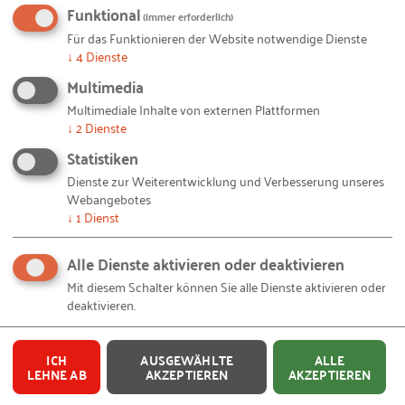
Funktional
(immer erforderlich)
Für das Funktionieren der Website notwendige Dienste
↓
4
Dienste
Lesen Sie auch:
Multimedia
Multimediale Inhalte von externen Plattformen
Spannende Einblicke in die
↓
2
Dienste
Strategie des Mechatronik-Spezialisten:
"Klare
Statistiken
Zukunftsstrategie bei der Marquardt Gruppe"
Dienste zur Weiterentwicklung und Verbesserung unseres
Pressemitteilung:
"100 Jahre RKW BW:
Webangebotes
Sozialpartnerschaft sichert Soziale
↓
1
Dienst
Marktwirtschaft"
Alle Dienste aktivieren oder deaktivieren
Mit diesem Schalter können Sie alle Dienste aktivieren oder
deaktivieren.
© Marquardt / Privat/Non-kommerziell – Dr. Harald Marquardt (2021-07-05-Marquardt-
Bildquellen und Copyright-Hinweise
Harald.jpg)
ICH
AUSGEWÄHLTE
ALLE
LEHNE AB
AKZEPTIEREN
AKZEPTIEREN
Das RKW feiert dieses Jahr 100-jähriges Jubiläum. In Baden-
Württemberg ist das RKW BW seit 1950 zuverlässiger Partner des