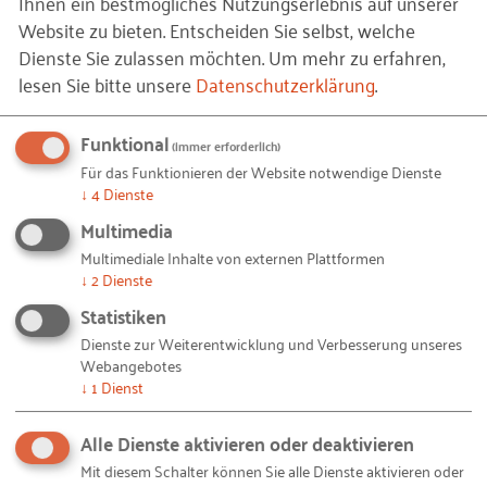
Ihnen ein bestmögliches Nutzungserlebnis auf unserer
unverzichtbar. Nachfolgerinnen und Nachfolger, die
Website zu bieten. Entscheiden Sie selbst, welche
Wandel vorleben und konsequent handeln, werden
Dienste Sie zulassen möchten.
Um mehr zu erfahren,
zu echten Treibern der gewünschten Veränderung
lesen Sie bitte unsere
Datenschutzerklärung
.
und des Fortschritts. Inkongruenzen zwischen
Anspruch und Verhalten hingegen untergraben
Funktional
(immer erforderlich)
jede Initiative und führen zu Demotivation.
Für das Funktionieren der Website notwendige Dienste
↓
4
Dienste
Wenn die Nachfolger zudem in der Lage sind, eine
Multimedia
starke Koalition mit den „angesehenen“ Führungs-
Multimediale Inhalte von externen Plattformen
und Fachkräften einzugehen, dann steht einer
↓
2
Dienste
tragenden Beteiligung oft nichts mehr im Weg. Nur
Statistiken
wenn alle Beteiligten eingebunden werden und sich
Dienste zur Weiterentwicklung und Verbesserung unseres
mit den Zielen identifizieren können, gelingt es,
Webangebotes
↓
1
Dienst
neue Wege zu gehen und gemeinsam einen
nachhaltigen Beitrag zu leisten. Die Einführung
Alle Dienste aktivieren oder deaktivieren
neuer Technologien, wie beispielsweise KI, zeigt:
Mit diesem Schalter können Sie alle Dienste aktivieren oder
Technik allein reicht nicht aus. Es braucht