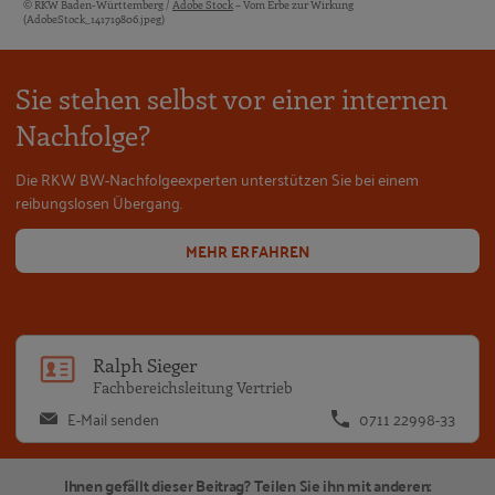
© RKW Baden-Württemberg /
Adobe Stock
– Vom Erbe zur Wirkung
Bildquellen und Copyright-Hinweise
(AdobeStock_141719806.jpeg)
Sie stehen selbst vor einer internen
Nachfolge?
Die RKW BW-Nachfolgeexperten unterstützen Sie bei einem
reibungslosen Übergang.
MEHR ERFAHREN
Ralph Sieger
Fachbereichsleitung Vertrieb
E-Mail senden
0711 22998-33
Ihnen gefällt dieser Beitrag? Teilen Sie ihn mit anderen: