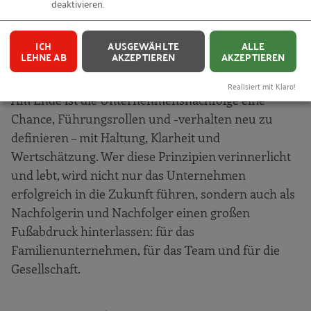
deaktivieren.
begleitende Qualifizierung, klare Kommunikation
und eine Führung, die die Potenziale ihrer
ICH
AUSGEWÄHLTE
ALLE
Mitarbeitenden erkennt und fördert sowie
LEHNE AB
AKZEPTIEREN
AKZEPTIEREN
Hemmnisse der Nutzung überwindet.
Realisiert mit Klaro!
Am Ende ist die Unternehmensnachfolge eine
Chance, Führungsrollen und -verhalten neu zu
definieren – mit Haltung, Klarheit und
Wertschätzung. Wer diese Prinzipien verinnerlicht
und lebt, wird nicht nur das Unternehmen
erfolgreich in die Zukunft führen, sondern auch als
Nachfolgerin und Nachfolger einen großen
Fußabdruck hinterlassen: für das
Familienunternehmen, für das Team und für die
Gesellschaft.