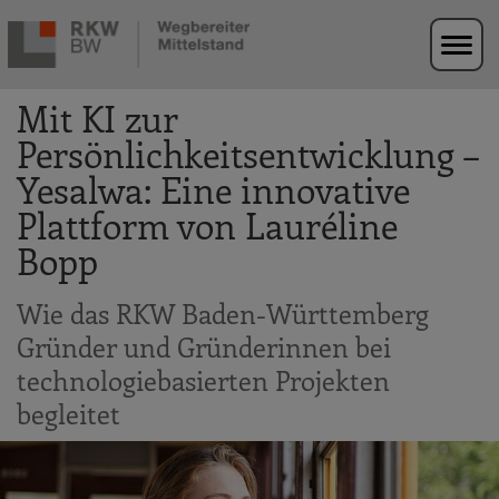
Zur Navigation springen
Zum Hauptinhalt springen
Mit KI zur
Persönlichkeitsentwicklung –
Yesalwa: Eine innovative
Plattform von Lauréline
Bopp
Wie das RKW Baden-Württemberg
Gründer und Gründerinnen bei
technologiebasierten Projekten
begleitet