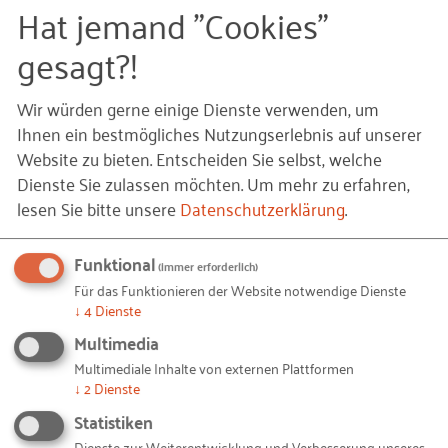
Hat jemand "Cookies"
gesagt?!
Wir würden gerne einige Dienste verwenden, um
Die Rolle des RKW Baden-Württemberg
Ihnen ein bestmögliches Nutzungserlebnis auf unserer
Das RKW BW unterstützte Lauréline Bopp intensiv
Website zu bieten. Entscheiden Sie selbst, welche
bei der Entwicklung ihres Geschäftsmodells, der
Dienste Sie zulassen möchten.
Um mehr zu erfahren,
Finanzplanung und der Auswahl passender
lesen Sie bitte unsere
Datenschutzerklärung
.
Förderprogramme. Die RKW BW-Fachberater
Sandra Volz und Ahmet Papila begleiteten Lauréline
Funktional
(immer erforderlich)
Bopp in zahlreichen Gesprächen, aus denen ein
Für das Funktionieren der Website notwendige Dienste
↓
4
Dienste
tragfähiges Konzept sowie ein starkes Netzwerk
entstanden. Lauréline Bopp beschreibt diese
Multimedia
Begleitung als entscheidend für ihren
Multimediale Inhalte von externen Plattformen
↓
2
Dienste
Gründungsweg:
„Sandra Volz unterstützte mich bei
jedem Schritt – ob beim Businessplan oder den
Statistiken
Finanzunterlagen. Und sie war für mich immer
Dienste zur Weiterentwicklung und Verbesserung unseres