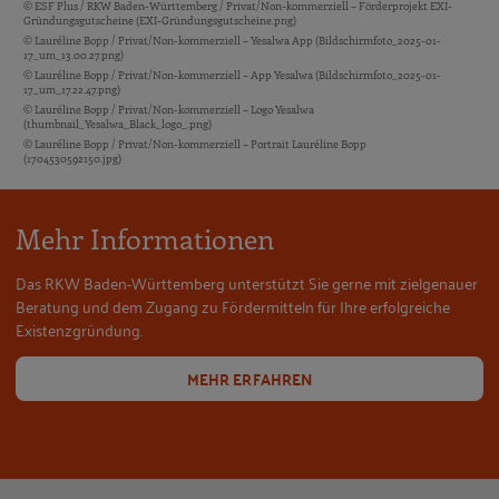
© ESF Plus / RKW Baden-Württemberg / Privat/Non-kommerziell – Förderprojekt EXI-
Bildquellen und Copyright-Hinweise
Gründungsgutscheine (EXI-Gründungsgutscheine.png)
© Lauréline Bopp / Privat/Non-kommerziell – Yesalwa App (Bildschirmfoto_2025-01-
17_um_13.00.27.png)
© Lauréline Bopp / Privat/Non-kommerziell – App Yesalwa (Bildschirmfoto_2025-01-
17_um_17.22.47.png)
© Lauréline Bopp / Privat/Non-kommerziell – Logo Yesalwa
(thumbnail_Yesalwa_Black_logo_.png)
© Lauréline Bopp / Privat/Non-kommerziell – Portrait Lauréline Bopp
(1704530592150.jpg)
Mehr Informationen
Das RKW Baden-Württemberg unterstützt Sie gerne mit zielgenauer
Beratung und dem Zugang zu Fördermitteln für Ihre erfolgreiche
Existenzgründung.
MEHR ERFAHREN