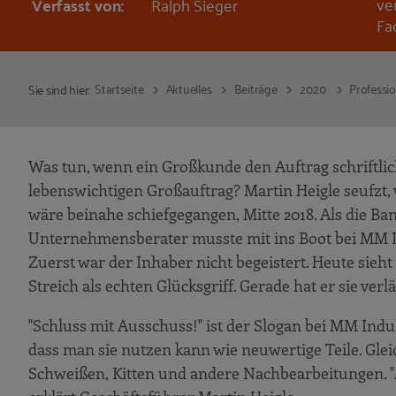
ve
Verfasst von:
Ralph Sieger
Fa
Startseite
Aktuelles
Beiträge
2020
Professio
Sie sind hier:
Was tun, wenn ein Großkunde den Auftrag schriftlic
lebenswichtigen Großauftrag? Martin Heigle seufzt, 
wäre beinahe schiefgegangen, Mitte 2018. Als die Ba
Unternehmensberater musste mit ins Boot bei MM In
Zuerst war der Inhaber nicht begeistert. Heute si
Streich als echten Glücksgriff. Gerade hat er sie verl
"Schluss mit Ausschuss!" ist der Slogan bei MM Indus
dass man sie nutzen kann wie neuwertige Teile. Gl
Schweißen, Kitten und andere Nachbearbeitungen. "