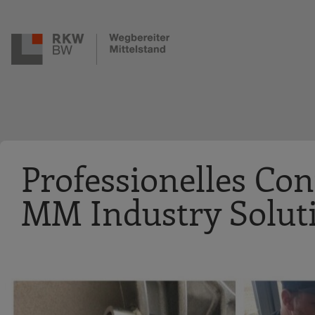
Zur Navigation springen
Zum Hauptinhalt springen
Professionelles Con
MM Industry Solut