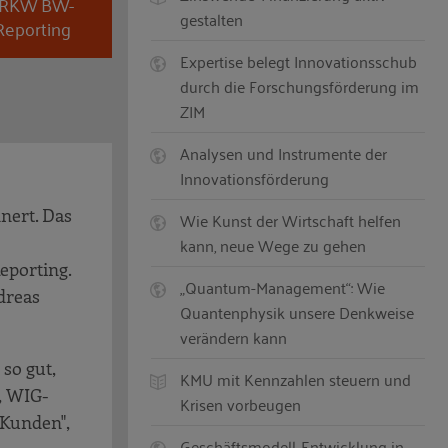
er RKW BW-
gestalten
 Reporting
Expertise belegt Innovationsschub
durch die Forschungsförderung im
ZIM
Analysen und Instrumente der
Innovationsförderung
nert. Das
Wie Kunst der Wirtschaft helfen
kann, neue Wege zu gehen
eporting.
„Quantum-Management“: Wie
dreas
Quantenphysik unsere Denkweise
verändern kann
so gut,
KMU mit Kennzahlen steuern und
, WIG-
Krisen vorbeugen
 Kunden",
Geschäftsmodell-Entwicklung in