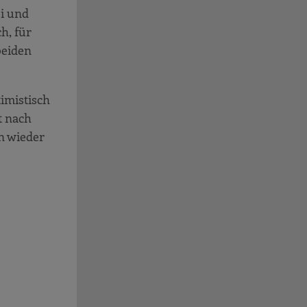
ei und
h, für
beiden
timistisch
t nach
n wieder