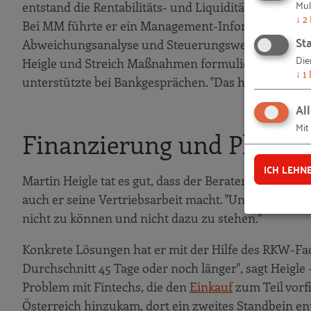
Mul
entstand die Rentabilitäts- und Liquiditätsplanung. E
↓
2
Bei MM führte er ein Management-Informationssyste
Sta
Abweichungsanalyse und Steuerungswerkzeuge auf
Die
Heigle und Streich Maßnahmen formuliert und umge
↓
1
unterstützte bei Bankgesprächen. "Das hat in der Pra
Al
Mit
Finanzierung und Planung
ICH LEHN
Martin Heigle tat es gut, dass der Berater ihm bestät
auch er seine Vertriebsarbeit macht. "Und wir haben g
nicht zu können und nicht dazu zu stehen."
Konkrete Lösungen hat er mit der Hilfe des RKW-Fach
Durchschnitt 45 Tage oder noch länger", sagt Heigle -
Problem mit Fintechs, die den
Einkauf
zum Teil vorfi
Österreich hinzukam, dort ein zweites Standbein en