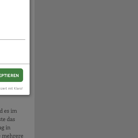
orecast.
,
 haben
EPTIEREN
 wie gut
siert mit Klaro!
 etwas
d es im
ste das
ag in
he mehrere