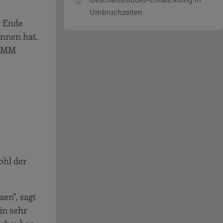
Umbruchzeiten
s Ende
nnen hat.
n MM
ohl der
en", sagt
in sehr