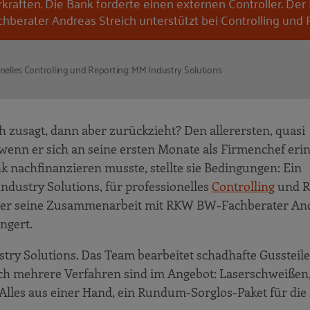
rkraften. Die Bank forderte einen externen Controller. D
chberater Andreas Streich unterstützt bei Controlling und
nelles Controlling und Reporting: MM Industry Solutions
h zusagt, dann aber zurückzieht? Den allerersten, quasi
wenn er sich an seine ersten Monate als Firmenchef erin
nk nachfinanzieren musste, stellte sie Bedingungen: Ein
dustry Solutions, für professionelles
Controlling
und R
eht er seine Zusammenarbeit mit RKW BW-Fachberater An
ängert.
try Solutions. Das Team bearbeitet schadhafte Gussteile 
eich mehrere Verfahren sind im Angebot: Laserschweißen
Alles aus einer Hand, ein Rundum-Sorglos-Paket für die