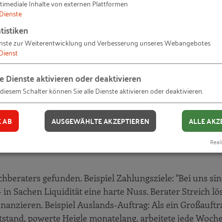
timediale Inhalte von externen Plattformen
r setzt auf integrierte Systeme für Planung, Bilanz und F
Dienste
m (MIS) samt Controlling-Tools ein, brachte Reporting
tistiken
 den Weg. Wann immer es Abweichungen vom Plan gab,
nste zur Weiterentwicklung und Verbesserung unseres Webangebotes
setzt. Streich kümmerte sich ums Bankreporting und
Dienst
xis alles wunderbar funktioniert", sagt Streich heute.
le Dienste aktivieren oder deaktivieren
 diesem Schalter können Sie alle Dienste aktivieren oder deaktivieren.
 geklärt
E AB
AUSGEWÄHLTE AKZEPTIEREN
ALLE AKZ
igt hat, wie gut das Unternehmen generell aufgestellt ist,
Reali
eklärt, wo ich Hilfe brauche", sagt er. "Schlimm ist nur,
beraters gefunden. Beispiel Zahlungsziele: "Bei uns sin
 in Sachen Liquidität eine harte Nuss. Berater Streich lö
nanzieren. Beispiel Auslands-Auftrag: Als ein Großauftr
tstand, powerte Heigle monatelang, arbeitete jede Woc