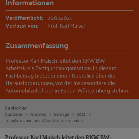
Informationen
Veröffentlicht:
26.02.2021
Verfasst von:
Prof. Karl Maisch
Zusammenfassung
Professor Karl Maisch leitet den RKW BW-
Arbeitskreis Fertigungsorganisation. In diesem
Fachbeitrag bietet er einen Überblick über die
Herausforderungen, vor der insbesondere die
Automobilzulieferer in Baden-Württemberg stehen.
Sie sind hier:
Startseite
Aktuelles
Beiträge
2021
Transformation und Wandel in Krisenzeiten
Professor Karl Maisch leitet den RKW BW-