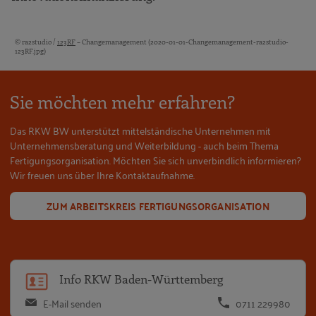
© ra2studio /
123RF
– Changemanagement (2020-01-01-Changemanagement-ra2studio-
Bildquellen und Copyright-Hinweise
123RF.jpg)
Sie möchten mehr erfahren?
Das RKW BW unterstützt mittelständische Unternehmen mit
Unternehmensberatung und Weiterbildung - auch beim Thema
Fertigungsorganisation. Möchten Sie sich unverbindlich informieren?
Wir freuen uns über Ihre Kontaktaufnahme.
ZUM ARBEITSKREIS FERTIGUNGSORGANISATION
Info RKW Baden-Württemberg
E-Mail senden
0711 229980