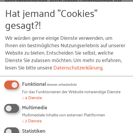
sehr vereinfachen. Auch dieses Unternehmen hat
Hat jemand "Cookies"
durch schlanke und standardisierte Prozesse trotz
stets unterschiedlicher Projektaufträge den ersten
gesagt?!
wichtigen Schritt in die Digitalisierung erfolgreich
gestartet und damit unnötige Suchzeiten verringert.
Wir würden gerne einige Dienste verwenden, um
Die proaktive Anpassungsfähigkeit ist gleichsam die
Ihnen ein bestmögliches Nutzungserlebnis auf unserer
DNA des Unternehmens, denn die Zeit zwischen
Website zu bieten. Entscheiden Sie selbst, welche
Auftragsvergabe und Auftragserstellung schwankt
Dienste Sie zulassen möchten.
Um mehr zu erfahren,
sehr stark. Die schnelle Reaktionsfähigkeit auf die
lesen Sie bitte unsere
Datenschutzerklärung
.
Schwankungen trainiert das Unternehmen, indem
es jährlich einen Wettbewerb - the Race –
Funktional
(immer erforderlich)
durchführt: Dabei wird ein Auftrag für eine
Für das Funktionieren der Website notwendige Dienste
standardisierte Kabinenkombination von der
↓
4
Dienste
Auftrags- bis zur Versandbereitstellung an erstellt
Multimedia
und gefertigt und die Zeit gemessen, diese ist
Multimediale Inhalte von externen Plattformen
↓
2
Dienste
sensationell kurz.
Statistiken