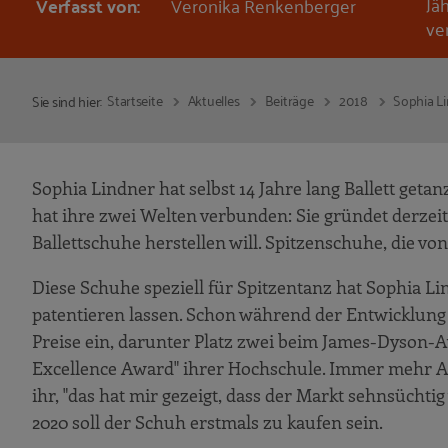
Jä
Verfasst von:
Veronika Renkenberger
ve
Startseite
Aktuelles
Beiträge
2018
Sophia Li
Sie sind hier:
Sophia Lindner hat selbst 14 Jahre lang Ballett getan
hat ihre zwei Welten verbunden: Sie gründet derzeit
Ballettschuhe herstellen will. Spitzenschuhe, die vo
Diese Schuhe speziell für Spitzentanz hat Sophia L
patentieren lassen. Schon während der Entwicklun
Preise ein, darunter Platz zwei beim James-Dyson-A
Excellence Award" ihrer Hochschule. Immer mehr A
ihr, "das hat mir gezeigt, dass der Markt sehnsüchtig
2020 soll der Schuh erstmals zu kaufen sein.