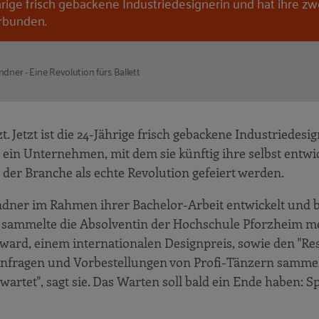
hrige frisch gebackene Industriedesignerin und hat ihre z
rbunden.
ndner - Eine Revolution fürs Ballett
zt. Jetzt ist die 24-Jährige frisch gebackene Industriedesi
 ein Unternehmen, mit dem sie künftig ihre selbst entwi
n der Branche als echte Revolution gefeiert werden.
indner im Rahmen ihrer Bachelor-Arbeit entwickelt und b
g sammelte die Absolventin der Hochschule Pforzheim m
ward, einem internationalen Designpreis, sowie den "Re
nfragen und Vorbestellungen von Profi-Tänzern sammel
 wartet", sagt sie. Das Warten soll bald ein Ende haben: S