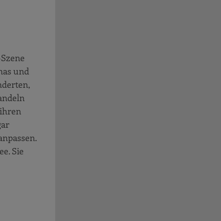
z-Szene
inas und
nderten,
handeln
 ihren
gar
anpassen.
ee. Sie