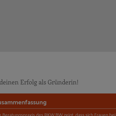
deinen Erfolg als Gründerin!
usammenfassung
e Beratungspraxis des RKW BW zeigt, dass sich Frauen bei