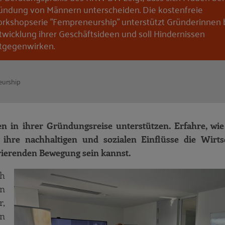
ündung von Männern unterscheiden. Die kostenfreie
rkshopserie "Fempreneurship" unterstützt Gründerinnen 
twicklung ihrer Geschäftsideen und soll Hindernissen
tgegenwirken.
urship
 in ihrer Gründungsreise unterstützen. Erfahre, wie
ihre nachhaltigen und sozialen Einflüsse die Wirts
irierenden Bewegung sein kannst.
ch
n
r,
en