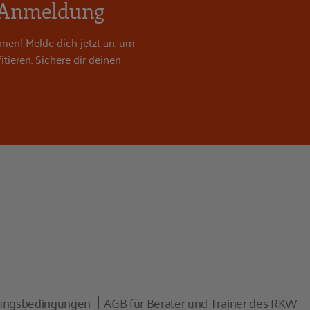
r Anmeldung
men! Melde dich jetzt an, um
tieren. Sichere dir deinen
zungsbedingungen
AGB für Berater und Trainer des RKW