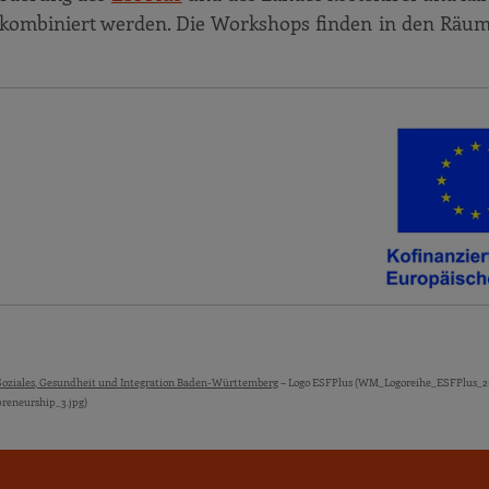
kombiniert werden. Die Workshops finden in den Räum
Soziales, Gesundheit und Integration Baden-Württemberg
– Logo ESFPlus (WM_Logoreihe_ESFPlus_21
eneurship_3.jpg)