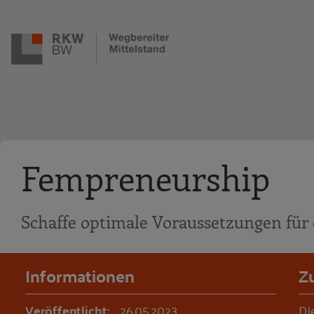
Zur Navigation springen
Zum Hauptinhalt springen
Fempreneurship
Schaffe optimale Voraussetzungen für 
Informationen
Z
Veröffentlicht:
26.05.2023
Di