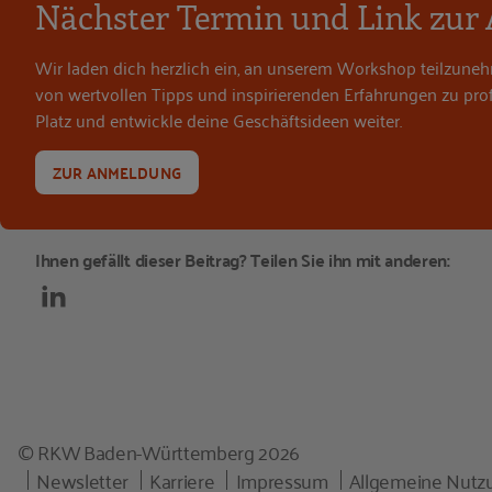
Nächster Termin und Link zu
Wir laden dich herzlich ein, an unserem Workshop teilzuneh
von wertvollen Tipps und inspirierenden Erfahrungen zu profi
Platz und entwickle deine Geschäftsideen weiter.
ZUR ANMELDUNG
Ihnen gefällt dieser Beitrag? Teilen Sie ihn mit anderen:
© RKW Baden-Württemberg 2026
Newsletter
Karriere
Impressum
Allgemeine Nut