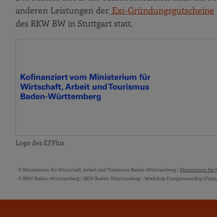
anderen Leistungen der
Exi-Gründungsgutscheine
des RKW BW in Stuttgart statt.
Logo des EFPlus
© Ministerium für Wirtschaft, Arbeit und Tourismus Baden-Württemberg /
Ministerium für 
Bildquellen und Copyright-Hinweise
© RKW Baden-Württemberg / RKW Baden-Württemberg – Workshop Fempreneurship (Fempr