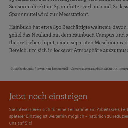
Sensoren direkt im Spannfutter verbaut sind. So la
Spannmittel wird zur Messstation“.
Hainbuch hat etwa 850 Beschäftigte weltweit, davo
gefiel das Neuland mit dem Hainbuch Campus und sei
theoretischen Input, einen separaten Maschinenra
Bereich, um sich in lockerer Atmosphäre auszutaus
© Hainbuch GmbH / Privat/Non-kommerziell – Clemens Mayer, Hainbuch GmbH (AK_Ferti
Bildquellen und Copyright-Hinweise
Jetzt noch einsteigen
Sie interessieren sich für eine Teilnahme am Arbeitskreis Fe
späterer Einstieg ist weiterhin möglich – natürlich zu reduzi
uns auf Sie!