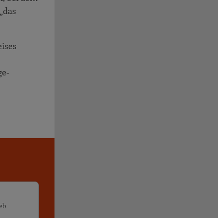
 „das
eises
ge-
ieb