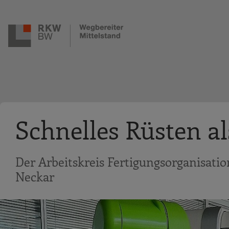
Zur Navigation springen
Zum Hauptinhalt springen
Schnelles Rüsten al
Der Arbeitskreis Fertigungsorganisat
Neckar