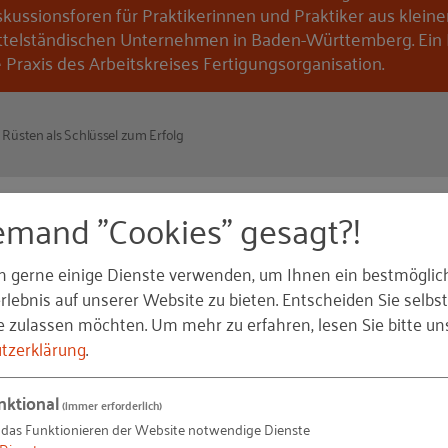
skussionsforen für Praktikerinnen und Praktiker aus klein
ttelständischen Unternehmen in Baden-Württemberg. Ein E
e Praxis des Arbeitskreises Fertigungsorganisation.
 Rüsten als Schlüssel zum Erfolg
emand "Cookies" gesagt?!
BW Arbeitskreises Fertigungsorganisation
bei der
Hain
hnelles Rüsten. Referent war Clemens Mayer. Der Tech
n gerne einige Dienste verwenden, um Ihnen ein bestmöglic
genannten Neuland auf dem Hainbuch Campus. Das ist ei
lebnis auf unserer Website zu bieten. Entscheiden Sie selbst
ulungen und Vorführungen stattfinden. Er führte die
e zulassen möchten.
Um mehr zu erfahren, lesen Sie bitte un
temberg durch die Räumlichkeiten.
tzerklärung
.
sverlust
nktional
(immer erforderlich)
 das Funktionieren der Website notwendige Dienste
uktionsphilosophie im Mittelstand wichtiger denn je“, we